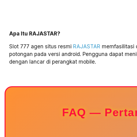
Apa Itu RAJASTAR?
Slot 777 agen situs resmi
RAJASTAR
memfasilitasi 
potongan pada versi android. Pengguna dapat meni
dengan lancar di perangkat mobile.
FAQ — Perta