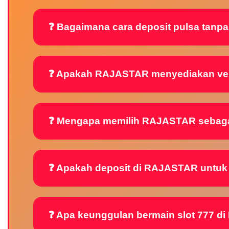
❓ Bagaimana cara deposit pulsa tanp
❓ Apakah RAJASTAR menyediakan vers
❓ Mengapa memilih RAJASTAR sebagai 
❓ Apakah deposit di RAJASTAR untuk s
❓ Apa keunggulan bermain slot 777 d