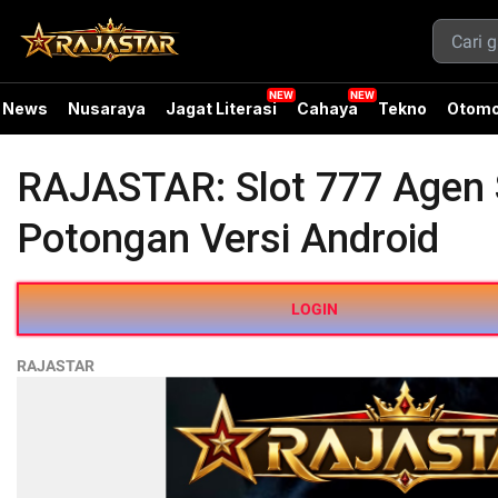
News
Nusaraya
Jagat Literasi
Cahaya
Tekno
Otomo
RAJASTAR: Slot 777 Agen 
Potongan Versi Android
LOGIN
RAJASTAR