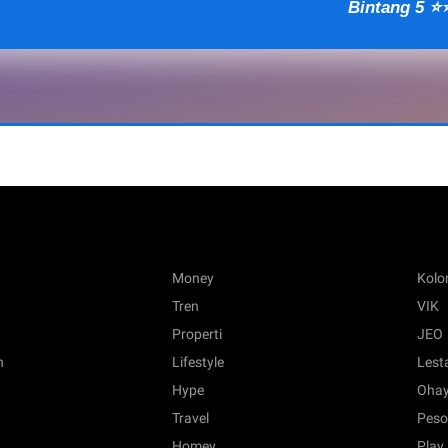
Bintang 5 ⭐
Money
Kol
Tren
VIK
Properti
JEO
n
Lifestyle
Lest
Hype
Ohay
Travel
Peso
Homey
Play