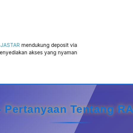
AJASTAR
mendukung deposit via
 menyediakan akses yang nyaman
 Pertanyaan Tentang R