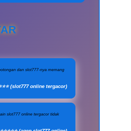
TAR
 potongan dan slot777-nya memang
⭐⭐ (slot777 online tergacor)
n slot777 online tergacor tidak
 ⭐⭐⭐⭐⭐ (agen slot777 online)