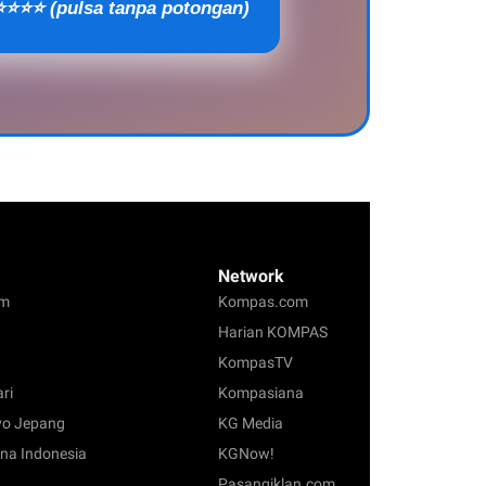
⭐⭐⭐⭐ (pulsa tanpa potongan)
Network
om
Kompas.com
Harian KOMPAS
KompasTV
ari
Kompasiana
o Jepang
KG Media
na Indonesia
KGNow!
Pasangiklan.com