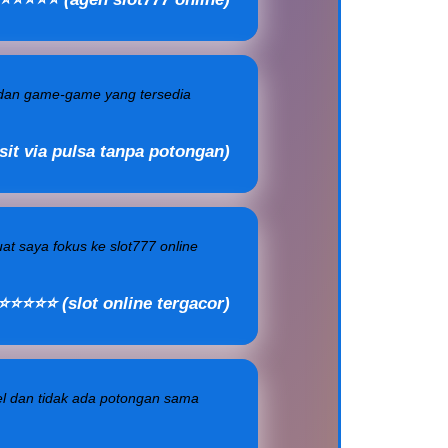
dan game-game yang tersedia
it via pulsa tanpa potongan)
t saya fokus ke slot777 online
⭐⭐⭐⭐⭐ (slot online tergacor)
el dan tidak ada potongan sama