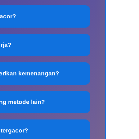
gacor?
rja?
berikan kemenangan?
ng metode lain?
 tergacor?