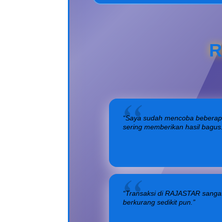
R
“Saya sudah mencoba beberapa
sering memberikan hasil bagus
“Transaksi di RAJASTAR sangat 
berkurang sedikit pun.”