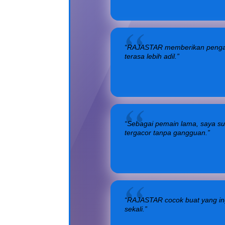
“RAJASTAR memberikan pengala
terasa lebih adil.”
“Sebagai pemain lama, saya su
tergacor tanpa gangguan.”
“RAJASTAR cocok buat yang ing
sekali.”