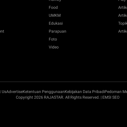
Food
Artik
UMKM
Artik
Edukasi
Topik
ent
Parapuan
Artik
Foto
Video
t Us
Advertise
Ketentuan Penggunaan
Kebijakan Data Pribadi
Pedoman Med
Copyright 2026 RAJASTAR. All Rights Reserved. | EMSI SEO