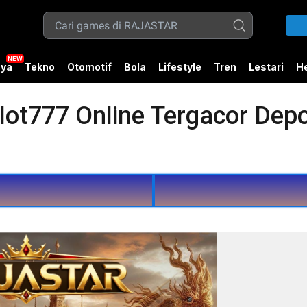
ya
Tekno
Otomotif
Bola
Lifestyle
Tren
Lestari
He
t777 Online Tergacor Depos